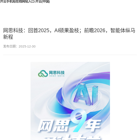
开云手机站在线网站入口-开云(中国)
网思科技：回首2025，AI硕果盈枝；前瞻2026，智能体纵马
新程
发布日期：2025-12-30