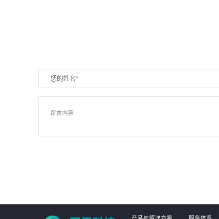
产品与解决方案
服务体系