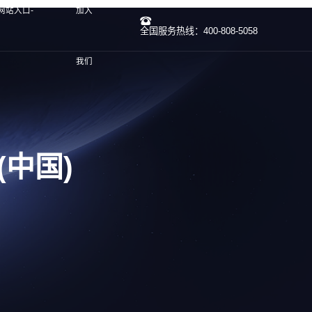
网站入口-
加入
全国服务热线：400-808-5058
我们
中国)