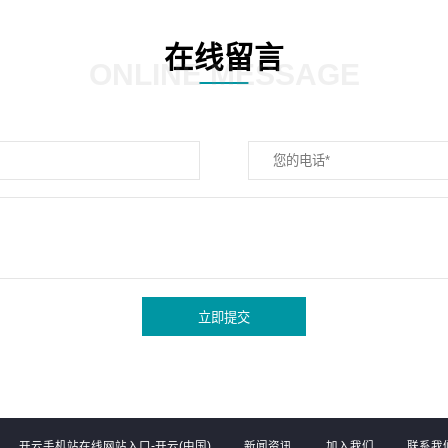
在线留言
ONLINE MESSAGE
立即提交
开云手机站在线网站入口-开云(中国)
新闻资讯
加入我们
联系我