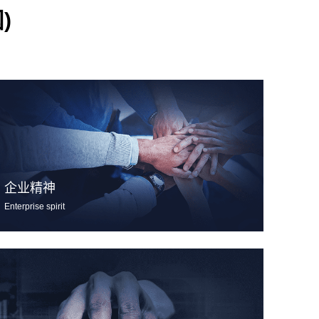
)
企业精神
Enterprise spirit