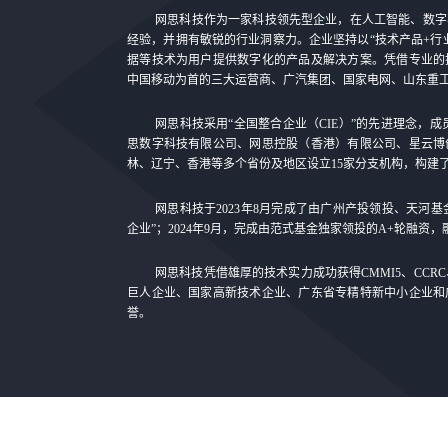
网思科技作为一家科技领先型企业，在人工智能、数字
经验，并拥有敏锐的行业洞察力。企业坚持以“技术产品+行
据等技术为用户提供数字化的产品及解决方案。凭借专业的
中国移动为首的三大运营商、广汽集团、国家电网、山东重
网思科技采用“全国整合企业（CIE）”的先进理念，成
思数字科技有限公司、网思控股（香港）有限公司、星云博
林、辽宁、香港等多个省份及地区设立15家分支机构，构建
网思科技于2023年8月完成了由广州产投领投、天河
企业”；2024年9月，完成由范式基金独家领投的A+轮融资
网思科技凭借雄厚的技术实力成功获得CMMI5、CCR
巨人企业、国家高新技术企业、广东省专精特新中小企业和
誉。