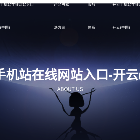
手机站在线网站入口-
产品与解
服务
开云手机站在线
(中国)
决方案
体系
开云(中国)
手机站在线网站入口-开云(
ABOUT US