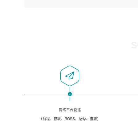
4、负责系统运维相关文档编写。
者优先；
5、负责现场对接客户，沟通事项。
6、具备良好的客户意识与沟通能力，善于学习思考、创新
与团队协作，认真负责、执行力与抗压力强。
岗位要求：
1、计算机相关专业本科以上学历，1年以上软件系统运维经
S
验。
2、精通linux命令。
3、熟悉oracle、mysql 数据库。
4、善于沟通，具有良好的团队合作精神和协作能力。
5、必须有实际的生产环境系统维护经验。
6、有中国移动安全态势系统相关项目经验优先考虑。
网络平台投递
（前程、智联、BOSS、拉勾、猎聘）