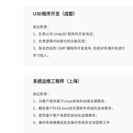
U3D程序开发（成都）
岗位职责：
1、负责公司 Unity3D 程序的开发测试；
2、负责逻辑代码部分的功能实现；
3、除去目前的 UWP 端程序开发发布, 后续对多端开发进行
学习投入。
岗位要求：
系统运维工程师（上海）
1、全日制本科相关专业，具有相关开发经验?年以上；
2、熟练掌握 Unity3D 程序开发，精通 C# 语言开发；
岗位职责：
3、具有大量插件的使用调试经历，开发测试过 UWP 端程
1、为客户提供基于Linux系统的运维支撑服务；
序者优先；
2、解答客户针对Linux及开源软件系统的咨询需求；
4、有良好的沟通能力和团队合作意识；
3、提供基于客户场景的自动化运维脚本；
5、开发过 HoloLens 程序者优先。
4、操作系统健康巡检及操作系统安全加固等工作