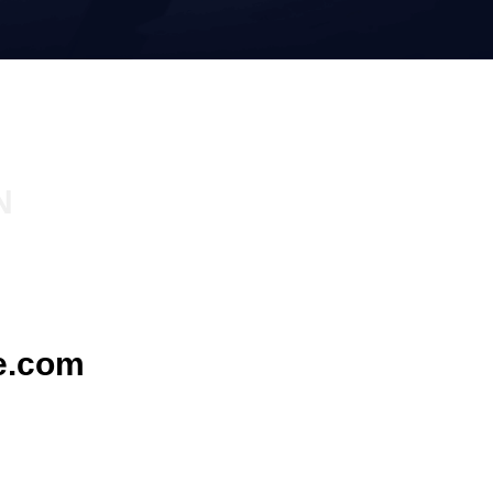
N
e.com