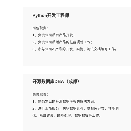
岗位要求：
Python开发工程师
1、全日制本科计算机相关专业毕业，3年以上相关工作经
验；
岗位职责：
2、精通linux操作系统的运行维护，具有故障处理的能力
1、负责公司后台产品开发；
3、熟练使用脚本语言，shell/python任一种，熟练使用
2、负责公司后端产品的性能调优工作；
Ansible
3、参与公司AI产品的开发、实施、测试文档编写工作。
4、熟悉linux常见服务、中间件的基本原理、部署以及故障
处理，如：Mysql、Apache、Nginx、Zabbix、Kafka等
5、熟悉主流虚拟化技术，如：VMware、KVM
岗位要求:
6、具备网络方面的基础知识，熟悉常见的网络协议，如
1、计算机相关专业，本科及以上学历，2年以上后端开发经
开源数据库DBA（成都）
TCP/IP，转发原理，路由优先级等
验，有过运营商项目经验的更佳；
7、了解容器技术，熟悉docker或podman
2、熟练python编程语言，熟悉服务端开发流程，熟悉常见
岗位职责：
8、有良好的文档编写能力和沟通能力，有RHCE证书优先
的算法和数据结构；
1、熟悉常见的开源数据库相关解决方案。
3、熟悉数据库开发，熟悉Mysql、Oracle、MongoDb数据
2、进行现场服务，包括数据迁移、数据库容灾、性能调
库应用开发其中一种；
优、系统建设、故障处理、数据救援等工作。
4、熟悉Python Wed框架（Django/Flask...）代码能力优
秀，熟悉编码规范和具备良好的文档编写能力）；