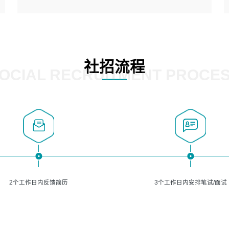
5、熟悉主流的分类算法、聚类算法和关联分析算法原理，
能熟练使用神经网络算法的进行业务建模；
岗位要求：
6、对OCR领域有深入的研究，熟悉模型调参，压缩和整型
1、精通java编程，熟悉vue和jsp编程；
化方法；
2、熟悉linux命令；
7、熟悉mysql、oracle、MongoDB、redis等其中一种数据
3、熟练使用springmvc、springcloud、webservice等框架
社招流程
库使用。
进行开发；
OCIAL RECRUITMENT PROCE
4、熟练使用oracle、mysql进行开发；
5、熟悉流程开发如使用activiti；
6、计算机相关专业本科以上学历，3年以上开发工作经验。
2个工作日内反馈简历
3个工作日内安排笔试/面试