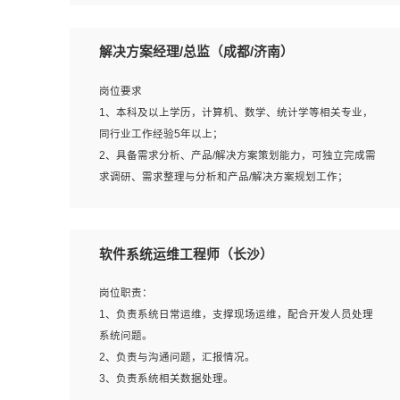
5、沟通表达能力强，具备团队协作能力。
岗位要求：
1、本科以上相关专业毕业，拥有三年以上相关数据工作经
解决方案经理/总监（成都/济南）
验经验。
2、熟悉PostgreSQL、redis、MongoDB、ElasticSearch等
岗位要求
开源数据库运维管理，拥有开发经验优先。
1、本科及以上学历，计算机、数学、统计学等相关专业，
3、熟悉Oracle、MySQL、SQLServer中一种或多种优先。
同行业工作经验5年以上；
4、熟悉Hadoop、HBASE、Spark等大数据平台优先。
2、具备需求分析、产品/解决方案策划能力，可独立完成需
5、熟悉linux或任意一种unix操作系统，如有较强操作系统
求调研、需求整理与分析和产品/解决方案规划工作；
侧工作经验者优先。
3、逻辑缜密，对用户产品/解决方案体验敏感，对数据敏
6、具备丰富的项目实施经验，较强的自我学习能力。
感，有产品/解决方案意识，有主见，以数据为驱动，以结
7、责任心强，为人友好，沟通能力强，具有良好的团队意
果为导向；
软件系统运维工程师（长沙）
识。
4、具有丰富的AI产品/解决方案解决方案经验，能够针对客
户的需求，快速响应输出相关的解决方案，包括视频分析、
岗位职责：
图像识别、NLP、OCR、机器学习等；
1、负责系统日常运维，支撑现场运维，配合开发人员处理
5、具备AI技术背景，掌握TensorFlow、PyTorch、Spark
系统问题。
MLlib、SK-Learn等常见AI算法框架，对人脸识别、目标检
2、负责与沟通问题，汇报情况。
测、图像识别、OCR、NLP等AI算法有深刻理解。具有AI平
3、负责系统相关数据处理。
台级产品/解决方案从业经验者优先。具有大数据技术背景