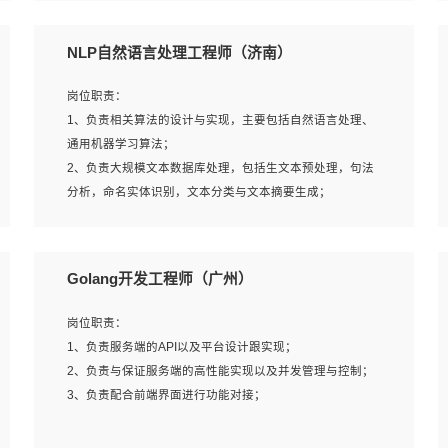
5、完成其他上级领导交予的任务和工作。
NLP自然语言处理工程师（济南）
岗位要求：
岗位职责：
1、本科以上学历，一年以上需求分析相关经验者优先；
1、负责相关算法的设计与实现，主要包括自然语言处理、
2、熟悉产品及需求规划工具，如:Axure、Xmind、MS
通用机器学习算法；
Project等；
2、负责大规模文本数据库处理，包括生文本预处理，句法
3、具备良好的交流协调能力，有较强的责任感、工作积极
分析，命名实体识别，文本分类与文本摘要生成；
主动；
3、跟踪自然语言处理的前沿技术和业界先进的模型应用；
4、有较强的系统需求分析、文档编写能力、沟通能力；
4、负责问答系统的搭建和知识图谱的建立；
5、具备与多团队合作的经验，良好团队协作精神；
Golang开发工程师（广州）
岗位要求：
岗位职责：
1、1年及以上自然语言处理方向研究或工作经验，统招本科
1、负责服务端的API以及平台设计跟实现；
及以上学历；
2、负责与保证服务端的高性能实现以及并发管理与控制；
2、熟悉tensorflow，keras，pytorch等常规深度学习框架，
3、负责配合前端界面进行功能对接；
快速根据客户需求实现有效的模型；
3、熟悉掌握至少一种编程语言，如：Python，Java；