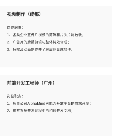
视频制作（成都）
岗位职责：
1、各类企业宣传片视频的剪辑和片头片尾包装；
2、广告片的后期剪辑与整体特效合成；
3、特效及动画制作并了解后期合成软件。
岗位要求：
1、热爱影视，责任心强，有强烈的兴趣和后期制作的主观
前端开发工程师（广州）
能动性；
2、熟练使用After Effect、Photo Shop、熟练掌握视频剪辑
岗位职责：
和特效包装软件；
1、负责公司AlphaMind AI能力开放平台的前端开发；
3、能对影片后期进行整体调色控制，具备一定审美感；
2、编写系统开发过程中的相遇开发文档；
4、在剪辑上会思考，有一定编导思维；
5、踏实， 勤奋，愿意在工作中不断学习，提高自我；
6、能与同事友好相处。
岗位要求：