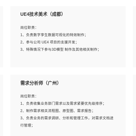
UE4技术美术（成都）
岗位职责：
1、负责数字孪生数据可视化的特效制作；
2、参与公司 UE4 项目的支援开发；
3、特殊情况下参与3D模型 制作及其他相关制作；
岗位要求：
1、全日制本科以上学历，美术、动画相关专业毕业，具有
需求分析师（广州）
相关效果制作经验2年以上；
2、熟练掌握 Particle 或 Niagara 制作特效模块；
岗位职责：
3、想象力丰富, 有一定的艺术审美深度；
1、负责收集业务部门需求以及需求紧要优先级排序；
4、有良好的场景特效搭建功底；
2、制作需求相关流程图、原型图、需求报告；
5、熟悉 3Ds Max 或者 Maya；
3、负责业务的需求调研、分析和管理工作，对需求文档进
6、有良好的沟通能力和团队合作意识；
行管理；
7、参与过建筑结构表现相关项目者优先
4、发现业务操作流程中的痛点，并提出对应的解决方案；