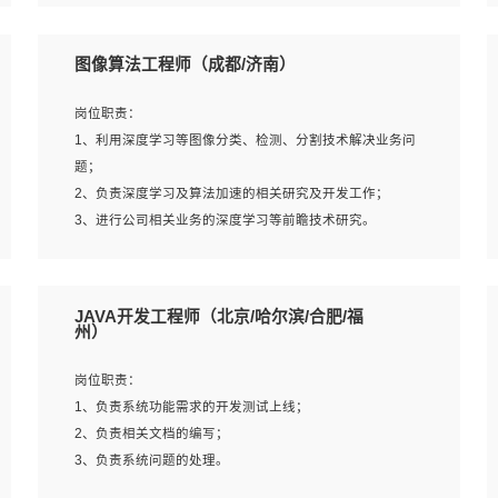
4、 熟悉NLP相关算法与实现；
岗位要求：
5、至少有一次及以上问答系统的项目实践，熟悉问答系统
1、本科及以上学历，计算机相关专业；
图像算法工程师（成都/济南）
全流程开发者优先；
2、1年以上Golang开发工作经验，能独立完成相应项目开
6、有较强的问题分析和处理能力，良好的团队合作意识；
发；
岗位职责：
7、 参与过相关竞赛或科研项目者优先。
3、基础扎实、熟悉数据结构与算法，熟悉多线程、多进
1、利用深度学习等图像分类、检测、分割技术解决业务问
程、IO复用等并发编程思维与实现，熟悉常用开源框架及设
题；
计模式；
2、负责深度学习及算法加速的相关研究及开发工作；
4、熟悉Golang、连接池、消息队列等组件使用、熟悉后端
3、进行公司相关业务的深度学习等前瞻技术研究。
开发、测试、调试流程跟工具使用；
5、对技术有激情，喜欢钻研，能快速接受和掌握新技术，
学习能力和工作责任心强，良好的沟通表达能力和团队协作
岗位要求：
JAVA开发工程师（北京/哈尔滨/合肥/福
能力。
1、统招本科以上学历，图形图像、计算机或数学相关专
州）
业；
2、2年以上图像处理开发经验，熟悉python和spark开发；
岗位职责：
3、熟练使用TensorFlow、Theano、Keras 及 Caffe 任意一
1、负责系统功能需求的开发测试上线；
种主流深度学习框架搭建深度学习系统环境；
2、负责相关文档的编写；
4、熟悉OPENCV、HALCON等常用图像处理软件，熟练进
3、负责系统问题的处理。
行图像处理；