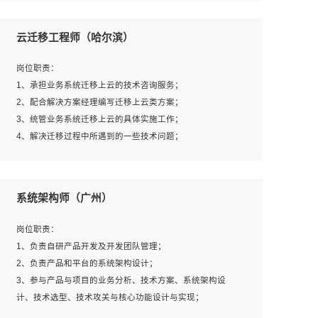
1、全日制本科及以上学历，计算机相关专业毕业，一年以
上前端开发工作经验；
云迁移工程师（哈尔滨）
2、熟练掌握HTML、CSS、JavaScript等web相关技术；
3、熟悉react/vue/angular任何一种前端框架，熟悉react优
岗位职责：
先；
1、承担业务系统迁移上云的技术咨询服务；
4、熟悉webpack配置和git操作；
2、配合解决方案经理编写迁移上云类方案；
5、善于沟通，具有团队意识；
3、统管业务系统迁移上云的具体实施工作；
4、解决迁移过程中所遇到的一些技术问题；
岗位要求：
系统架构师（广州）
1、专科及以上学历，三年以上工作经验，计算机等相关专
业；
岗位职责：
2、具备常见业务系统资源评估、部署优化和故障排查的能
1、负责自研产品开发及开发团队管理；
力；
2、负责产品和平台的系统架构设计；
3、熟悉常见操作系统、存储、网络、 IO 等相关原理；
3、参与产品与项目的业务分析、技术方案、系统架构设
4、具有迁移工具实操经验，具备P2V、V2V迁移能力；
计、技术选型、技术攻关与核心功能设计与实现；
5、熟练华为、VMware虚拟化、云计算及云存储技术；
4、根据业务及技术发展，做前瞻性的技术分析、研究及应