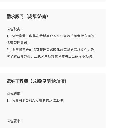
6、熟悉主流数据库、应用服务器、中间件部署架构和运维
用；
方法；
5、根据业务架构设计与业务需求，上接业务设计下接系统
需求顾问（成都/济南）
7、具备资源池迁移、应用及数据迁移、异构数据迁移相关
设计，编写系统概要设计，指导技术骨干进行系统详细设
经验；
计。
岗位职责：
8、具有HCIE/H3CIE/VMware/阿里云等云计算方向认证者
1、负责沟通、收集和分析客户方在业务监管和分析方面的
优先；
运营管理需求；
岗位要求：
2、负责将客户的运营管理需求转化成完整的需求文档；及
1、全日制统招本科及以上学历，计算机相关专业毕业，5年
时了解业界趋势，汇总客户反馈意见并与后台研发积极沟
以上开发工作经验；
通，从而提升产品在市场中的竞争力；
2、具有扎实的java编程功底和良好的编码习惯，有分布
3、配合客户整理项目汇报材料。
式、多线程及高并发系统开发经验和性能调优经验尤佳；熟
运维工程师（成都/昆明/哈尔滨）
悉JVM调优；掌握基础中间件、基础架构方案和云平台、云
产品功能特性，熟练使用相关平台的功能和了解其背后实现
岗位要求：
岗位职责：
机制；
1、3年以上运营或解决方案的工作经验。
1、负责AI平台和AI应用的的运维工作。
3、精通主流开发框架经验，精通一门主流开发语言；熟悉
2、具备良好的逻辑能力、沟通能力和文字处理能力，能够
主流开源框架源码；
从海量数据中发现关键特征，可独立提出完整的优化方案,
4、具有一定的大中型项目参与经验，有中间件、基础组件
并推动方案执行达成结果；熟练使用PPT、WORD、
岗位要求：
和框架的研发经验，具备研发管理流程建设经验；
EXCEL等办公软件；