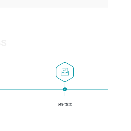
1、计算机相关专业，大专以上学历，2年以上开发运维工作
5、熟悉Spring、Mybatis等开源框架和常用apache组件,熟
3、深入理解公司各项AI产品和技术信息；具有较强的文档
经验；
悉Web服务端开发的各种常用框架和技术Springboot、
编写能力，能独立撰写PPT、方案建议书等，面试时需携带
2、必须具备的能力：有丰富的运维开发和K8S运维经验；
Shiro、springcloud等；熟悉Linux常用命令和了解常用脚
个人制作的专业PPT文件进行展示。
熟悉K8S、Git、docker等相关工具使用；熟练掌握Linux环
本语言，较丰富的线上系统运维经验，复杂问题排查思路清
境下的Shell语言 ；工作责任感强、具有良好的沟通能力、
晰。
服务意识；
SS
3、掌握Linux环境下的Python编程语言；
4、掌握DevOps思想、方法和流程。Jenkins工具使用；
5、掌握常见中间件配置与优化，如mysql、nginx等；
6、掌握服务器的维护，熟悉linux系统的常用操作；
7、掌握和第三方系统API接口的维护操作，和安全漏洞扫描
的修复工作。
offer发放