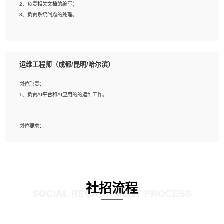
2、负责相关文档的编写；
4、善于沟通，具有良好的团队合作精神和协作能力。
3、负责系统问题的处理。
5、必须有实际的生产环境系统维护经验。
6、有中国移动安全态势系统相关项目经验优先考虑。
岗位要求：
1、精通java编程，熟悉vue和jsp编程；
运维工程师（成都/昆明/哈尔滨）
2、熟悉linux命令；
3、熟练使用springmvc、springcloud、webservice等框架进行开发；
岗位职责：
4、熟练使用oracle、mysql进行开发；
1、负责AI平台和AI应用的的运维工作。
5、熟悉流程开发如使用activiti；
6、计算机相关专业本科以上学历，3年以上开发工作经验。
岗位要求：
1、计算机相关专业，大专以上学历，2年以上开发运维工作经验；
2、必须具备的能力：有丰富的运维开发和K8S运维经验；熟悉K8S、Git、docker
等相关工具使用；熟练掌握Linux环境下的Shell语言 ；工作责任感强、具有良好的
沟通能力、服务意识；
3、掌握Linux环境下的Python编程语言；
社招流程
4、掌握DevOps思想、方法和流程。Jenkins工具使用；
SOCIAL RECRUITMENT PROCESS
5、掌握常见中间件配置与优化，如mysql、nginx等；
6、掌握服务器的维护，熟悉linux系统的常用操作；
7、掌握和第三方系统API接口的维护操作，和安全漏洞扫描的修复工作。