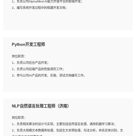
1、负责公司AlphaMind AI能力开放平台的前端开发；
3、具备良好的交流协调能力，有较强的责任感、工作积极主动；
2、编写系统开发过程中的相遇开发文档；
4、有较强的系统需求分析、文档编写能力、沟通能力；
5、具备与多团队合作的经验，良好团队协作精神；
岗位要求：
1、全日制本科及以上学历，计算机相关专业毕业，一年以上前端开发工作经验；
2、熟练掌握HTML、CSS、JavaScript等web相关技术；
Python开发工程师
3、熟悉react/vue/angular任何一种前端框架，熟悉react优先；
4、熟悉webpack配置和git操作；
岗位职责：
5、善于沟通，具有团队意识；
1、负责公司后台产品开发；
2、负责公司后端产品的性能调优工作；
3、参与公司AI产品的开发、实施、测试文档编写工作。
岗位要求:
1、计算机相关专业，本科及以上学历，2年以上后端开发经验，有过运营商项目经
NLP自然语言处理工程师（济南）
验的更佳；
2、熟练python编程语言，熟悉服务端开发流程，熟悉常见的算法和数据结构；
岗位职责：
3、熟悉数据库开发，熟悉Mysql、Oracle、MongoDb数据库应用开发其中一种；
1、负责相关算法的设计与实现，主要包括自然语言处理、通用机器学习算法；
4、熟悉Python Wed框架（Django/Flask...）代码能力优秀，熟悉编码规范和具备
2、负责大规模文本数据库处理，包括生文本预处理，句法分析，命名实体识别，文
良好的文档编写能力）；