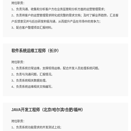
岗位职责：
建深度学习系统环境；
1、负责沟通、收集和分析客户方在业务监管和分析方面的运营管理需求；
4、熟悉OPENCV、HALCON等常用图像处理软件，熟练进行图像处理；
2、负责将客户的运营管理需求转化成完整的需求文档；及时了解业界趋势，汇总客
5、熟悉主流的分类算法、聚类算法和关联分析算法原理，能熟练使用神经网络算法
户反馈意见并与后台研发积极沟通，从而提升产品在市场中的竞争力；
的进行业务建模；
3、配合客户整理项目汇报材料。
6、对OCR领域有深入的研究，熟悉模型调参，压缩和整型化方法；
7、熟悉mysql、oracle、MongoDB、redis等其中一种数据库使用。
岗位要求：
软件系统运维工程师（长沙）
1、3年以上运营或解决方案的工作经验。
2、具备良好的逻辑能力、沟通能力和文字处理能力，能够从海量数据中发现关键特
岗位职责：
征，可独立提出完整的优化方案,并推动方案执行达成结果；熟练使用PPT、
1、负责系统日常运维，支撑现场运维，配合开发人员处理系统问题。
WORD、EXCEL等办公软件；
2、负责与沟通问题，汇报情况。
3、深入理解公司各项AI产品和技术信息；具有较强的文档编写能力，能独立撰写
3、负责系统相关数据处理。
PPT、方案建议书等，面试时需携带个人制作的专业PPT文件进行展示。
4、负责系统运维相关文档编写。
5、负责现场对接客户，沟通事项。
JAVA开发工程师（北京/哈尔滨/合肥/福州）
岗位要求：
1、计算机相关专业本科以上学历，1年以上软件系统运维经验。
岗位职责：
2、精通linux命令。
1、负责系统功能需求的开发测试上线；
3、熟悉oracle、mysql 数据库。