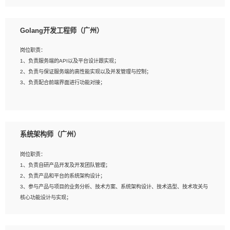
8、具有HCIE/H3CIE/VMware/阿里云等云计算方向认证者优先；
岗位要求：
1、本科以上相关专业毕业，拥有三年以上相关数据工作经验经验。
Golang开发工程师（广州）
2、熟悉PostgreSQL、redis、MongoDB、ElasticSearch等开源数据库运维管理，
拥有开发经验优先。
岗位职责：
3、熟悉Oracle、MySQL、SQLServer中一种或多种优先。
1、负责服务端的API以及平台设计跟实现；
4、熟悉Hadoop、HBASE、Spark等大数据平台优先。
2、负责与保证服务端的高性能实现以及并发管理与控制；
5、熟悉linux或任意一种unix操作系统，如有较强操作系统侧工作经验者优先。
3、负责配合前端界面进行功能对接；
6、具备丰富的项目实施经验，较强的自我学习能力。
7、责任心强，为人友好，沟通能力强，具有良好的团队意识。
岗位要求：
1、本科及以上学历，计算机相关专业；
系统架构师（广州）
2、1年以上Golang开发工作经验，能独立完成相应项目开发；
3、基础扎实、熟悉数据结构与算法，熟悉多线程、多进程、IO复用等并发编程思维
岗位职责：
与实现，熟悉常用开源框架及设计模式；
1、负责自研产品开发及开发团队管理；
4、熟悉Golang、连接池、消息队列等组件使用、熟悉后端开发、测试、调试流程
2、负责产品和平台的系统架构设计；
跟工具使用；
3、参与产品与项目的业务分析、技术方案、系统架构设计、技术选型、技术攻关与
5、对技术有激情，喜欢钻研，能快速接受和掌握新技术，学习能力和工作责任心
核心功能设计与实现；
强，良好的沟通表达能力和团队协作能力。
4、根据业务及技术发展，做前瞻性的技术分析、研究及应用；
5、根据业务架构设计与业务需求，上接业务设计下接系统设计，编写系统概要设
计，指导技术骨干进行系统详细设计。