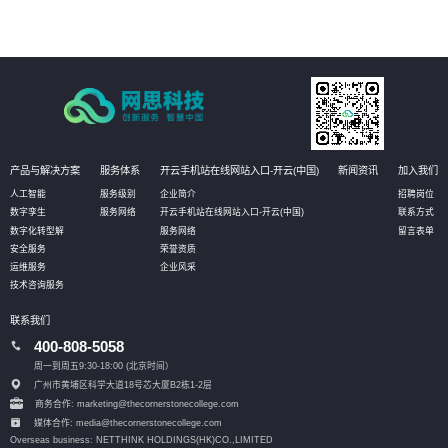
产品与解决方案
服务体系
开云手机站在线网站入口-开云(中国)
新闻资讯
加入我们
人工智能
服务级别
企业简介
招聘岗位
数字孪生
服务网络
开云手机站在线网站入口-开云(中国)
联系方式
数字化转型解
服务网络
留言表单
安全服务
荣誉资质
运维服务
企业风采
技术咨询服务
联系我们
400-808-5058
周一到周五9:30-18:00 (北京时间）
广州市黄埔区科学大道18号芯大厦B2栋1-2层
商务合作: marketing@thecornerstonecollege.com
媒体合作: media@thecornerstonecollege.com
Overseas business: NETTHINK HOLDINGS(HK)CO.,LIMITED