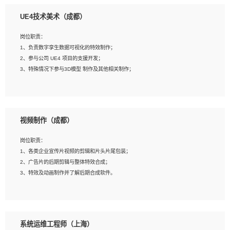
1、全日制本科相关专业，具有相关开发经验?年以上；
UE4技术美术（成都）
2、熟练掌握 Unity3D 程序开发，精通 C# 语言开发；
3、具有大量插件的使用调试经历，开发测试过 UWP 端程序者优先；
岗位职责：
4、有良好的沟通能力和团队合作意识；
1、负责数字孪生数据可视化的特效制作；
5、开发过 HoloLens 程序者优先。
2、参与公司 UE4 项目的支援开发；
3、特殊情况下参与3D模型 制作及其他相关制作；
岗位要求：
1、全日制本科以上学历，美术、动画相关专业毕业，具有相关效果制作经验2年以
视频制作（成都）
上；
2、熟练掌握 Particle 或 Niagara 制作特效模块；
岗位职责：
3、想象力丰富, 有一定的艺术审美深度；
1、各类企业宣传片视频的剪辑和片头片尾包装；
4、有良好的场景特效搭建功底；
2、广告片的后期剪辑与整体特效合成；
5、熟悉 3Ds Max 或者 Maya；
3、特效及动画制作并了解后期合成软件。
6、有良好的沟通能力和团队合作意识；
7、参与过建筑结构表现相关项目者优先
岗位要求：
1、热爱影视，责任心强，有强烈的兴趣和后期制作的主观能动性；
系统运维工程师（上海）
2、熟练使用After Effect、Photo Shop、熟练掌握视频剪辑和特效包装软件；