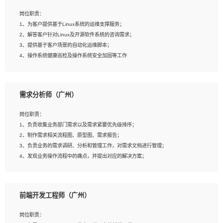
3、能对影片后期进行整体调色控制，具备一定审美感；
岗位职责：
4、在剪辑上会思考，有一定编导思维；
1、为客户提供基于Linux系统的运维支撑服务；
5、踏实， 勤奋，愿意在工作中不断学习，提高自我；
2、解答客户针对Linux及开源软件系统的咨询需求；
6、能与同事友好相处。
3、提供基于客户场景的自动化运维脚本；
4、操作系统健康巡检及操作系统安全加固等工作
岗位要求：
需求分析师（广州）
1、全日制本科计算机相关专业毕业，3年以上相关工作经验；
2、精通linux操作系统的运行维护，具有故障处理的能力
岗位职责：
3、熟练使用脚本语言，shell/python任一种，熟练使用Ansible
1、负责收集业务部门需求以及需求紧要优先级排序；
4、熟悉linux常见服务、中间件的基本原理、部署以及故障处理，如：Mysql、
2、制作需求相关流程图、原型图、需求报告；
Apache、Nginx、Zabbix、Kafka等
3、负责业务的需求调研、分析和管理工作，对需求文档进行管理；
5、熟悉主流虚拟化技术，如：VMware、KVM
4、发现业务操作流程中的痛点，并提出对应的解决方案；
6、具备网络方面的基础知识，熟悉常见的网络协议，如TCP/IP，转发原理，路由优
5、完成其他上级领导交予的任务和工作。
先级等
7、了解容器技术，熟悉docker或podman
8、有良好的文档编写能力和沟通能力，有RHCE证书优先
前端开发工程师（广州）
岗位要求：
1、本科以上学历，一年以上需求分析相关经验者优先；
岗位职责：
2、熟悉产品及需求规划工具，如:Axure、Xmind、MS Project等；