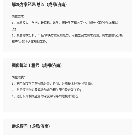
解决方案经理/总监（成都/济南）
岗位要求
岗位要求：
1、本科及以上学历，计算机、数学、统计学等相关专业，同行业工作经验5年以
1、全日制统招本科及以上学历，计算机相关专业毕业，5年以上开发工作经验；
上；
2、具有扎实的java编程功底和良好的编码习惯，有分布式、多线程及高并发系统开
2、具备需求分析、产品/解决方案策划能力，可独立完成需求调研、需求整理与分析
发经验和性能调优经验尤佳；熟悉JVM调优；掌握基础中间件、基础架构方案和云
和产品/解决方案规划工作；
平台、云产品功能特性，熟练使用相关平台的功能和了解其背后实现机制；
3、逻辑缜密，对用户产品/解决方案体验敏感，对数据敏感，有产品/解决方案意
3、精通主流开发框架经验，精通一门主流开发语言；熟悉主流开源框架源码；
识，有主见，以数据为驱动，以结果为导向；
4、具有一定的大中型项目参与经验，有中间件、基础组件和框架的研发经验，具备
4、具有丰富的AI产品/解决方案解决方案经验，能够针对客户的需求，快速响应输出
研发管理流程建设经验；
图像算法工程师（成都/济南）
相关的解决方案，包括视频分析、图像识别、NLP、OCR、机器学习等；
5、熟悉Spring、Mybatis等开源框架和常用apache组件,熟悉Web服务端开发的各
5、具备AI技术背景，掌握TensorFlow、PyTorch、Spark MLlib、SK-Learn等常见
种常用框架和技术Springboot、Shiro、springcloud等；熟悉Linux常用命令和了解
岗位职责：
AI算法框架，对人脸识别、目标检测、图像识别、OCR、NLP等AI算法有深刻理
常用脚本语言，较丰富的线上系统运维经验，复杂问题排查思路清晰。
1、利用深度学习等图像分类、检测、分割技术解决业务问题；
解。具有AI平台级产品/解决方案从业经验者优先。具有大数据技术背景者优先；
2、负责深度学习及算法加速的相关研究及开发工作；
6、具备良好的客户意识与沟通能力，善于学习思考、创新与团队协作，认真负责、
3、进行公司相关业务的深度学习等前瞻技术研究。
执行力与抗压力强。
岗位要求：
1、统招本科以上学历，图形图像、计算机或数学相关专业；
需求顾问（成都/济南）
2、2年以上图像处理开发经验，熟悉python和spark开发；
3、熟练使用TensorFlow、Theano、Keras 及 Caffe 任意一种主流深度学习框架搭