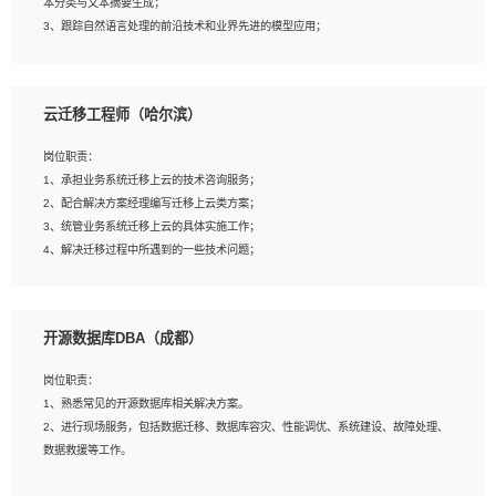
本分类与文本摘要生成；
5、沟通表达能力强，具备团队协作能力。
3、跟踪自然语言处理的前沿技术和业界先进的模型应用；
4、负责问答系统的搭建和知识图谱的建立；
云迁移工程师（哈尔滨）
岗位要求：
1、1年及以上自然语言处理方向研究或工作经验，统招本科及以上学历；
岗位职责：
2、熟悉tensorflow，keras，pytorch等常规深度学习框架，快速根据客户需求实现
1、承担业务系统迁移上云的技术咨询服务；
有效的模型；
2、配合解决方案经理编写迁移上云类方案；
3、熟悉掌握至少一种编程语言，如：Python，Java；
3、统管业务系统迁移上云的具体实施工作；
4、 熟悉NLP相关算法与实现；
4、解决迁移过程中所遇到的一些技术问题；
5、至少有一次及以上问答系统的项目实践，熟悉问答系统全流程开发者优先；
6、有较强的问题分析和处理能力，良好的团队合作意识；
7、 参与过相关竞赛或科研项目者优先。
岗位要求：
开源数据库DBA（成都）
1、专科及以上学历，三年以上工作经验，计算机等相关专业；
2、具备常见业务系统资源评估、部署优化和故障排查的能力；
岗位职责：
3、熟悉常见操作系统、存储、网络、 IO 等相关原理；
1、熟悉常见的开源数据库相关解决方案。
4、具有迁移工具实操经验，具备P2V、V2V迁移能力；
2、进行现场服务，包括数据迁移、数据库容灾、性能调优、系统建设、故障处理、
5、熟练华为、VMware虚拟化、云计算及云存储技术；
数据救援等工作。
6、熟悉主流数据库、应用服务器、中间件部署架构和运维方法；
7、具备资源池迁移、应用及数据迁移、异构数据迁移相关经验；