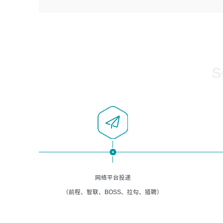
4、负责系统运维相关文档编写。
者优先；
5、负责现场对接客户，沟通事项。
6、具备良好的客户意识与沟通能力，善于学习思考、创新
与团队协作，认真负责、执行力与抗压力强。
岗位要求：
1、计算机相关专业本科以上学历，1年以上软件系统运维经
S
验。
2、精通linux命令。
3、熟悉oracle、mysql 数据库。
4、善于沟通，具有良好的团队合作精神和协作能力。
5、必须有实际的生产环境系统维护经验。
6、有中国移动安全态势系统相关项目经验优先考虑。
网络平台投递
（前程、智联、BOSS、拉勾、猎聘）