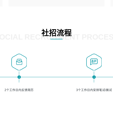
5、熟悉主流的分类算法、聚类算法和关联分析算法原理，
能熟练使用神经网络算法的进行业务建模；
岗位要求：
6、对OCR领域有深入的研究，熟悉模型调参，压缩和整型
1、精通java编程，熟悉vue和jsp编程；
化方法；
2、熟悉linux命令；
7、熟悉mysql、oracle、MongoDB、redis等其中一种数据
3、熟练使用springmvc、springcloud、webservice等框架
社招流程
库使用。
进行开发；
OCIAL RECRUITMENT PROCE
4、熟练使用oracle、mysql进行开发；
5、熟悉流程开发如使用activiti；
6、计算机相关专业本科以上学历，3年以上开发工作经验。
2个工作日内反馈简历
3个工作日内安排笔试/面试