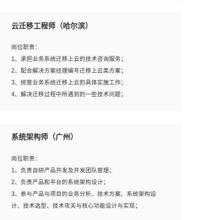
1、全日制本科及以上学历，计算机相关专业毕业，一年以
上前端开发工作经验；
云迁移工程师（哈尔滨）
2、熟练掌握HTML、CSS、JavaScript等web相关技术；
3、熟悉react/vue/angular任何一种前端框架，熟悉react优
岗位职责：
先；
1、承担业务系统迁移上云的技术咨询服务；
4、熟悉webpack配置和git操作；
2、配合解决方案经理编写迁移上云类方案；
5、善于沟通，具有团队意识；
3、统管业务系统迁移上云的具体实施工作；
4、解决迁移过程中所遇到的一些技术问题；
岗位要求：
系统架构师（广州）
1、专科及以上学历，三年以上工作经验，计算机等相关专
业；
岗位职责：
2、具备常见业务系统资源评估、部署优化和故障排查的能
1、负责自研产品开发及开发团队管理；
力；
2、负责产品和平台的系统架构设计；
3、熟悉常见操作系统、存储、网络、 IO 等相关原理；
3、参与产品与项目的业务分析、技术方案、系统架构设
4、具有迁移工具实操经验，具备P2V、V2V迁移能力；
计、技术选型、技术攻关与核心功能设计与实现；
5、熟练华为、VMware虚拟化、云计算及云存储技术；
4、根据业务及技术发展，做前瞻性的技术分析、研究及应