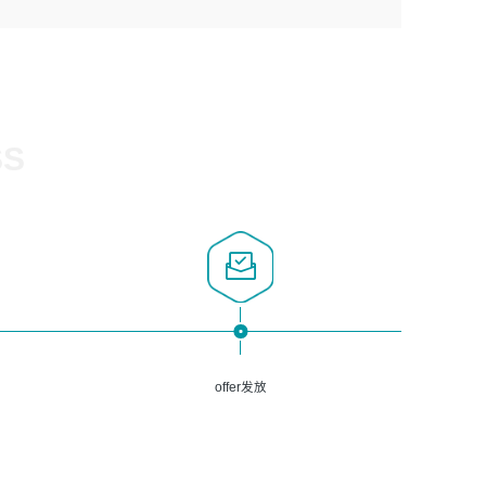
1、计算机相关专业，大专以上学历，2年以上开发运维工作
5、熟悉Spring、Mybatis等开源框架和常用apache组件,熟
3、深入理解公司各项AI产品和技术信息；具有较强的文档
经验；
悉Web服务端开发的各种常用框架和技术Springboot、
编写能力，能独立撰写PPT、方案建议书等，面试时需携带
2、必须具备的能力：有丰富的运维开发和K8S运维经验；
Shiro、springcloud等；熟悉Linux常用命令和了解常用脚
个人制作的专业PPT文件进行展示。
熟悉K8S、Git、docker等相关工具使用；熟练掌握Linux环
本语言，较丰富的线上系统运维经验，复杂问题排查思路清
境下的Shell语言 ；工作责任感强、具有良好的沟通能力、
晰。
服务意识；
SS
3、掌握Linux环境下的Python编程语言；
4、掌握DevOps思想、方法和流程。Jenkins工具使用；
5、掌握常见中间件配置与优化，如mysql、nginx等；
6、掌握服务器的维护，熟悉linux系统的常用操作；
7、掌握和第三方系统API接口的维护操作，和安全漏洞扫描
的修复工作。
offer发放