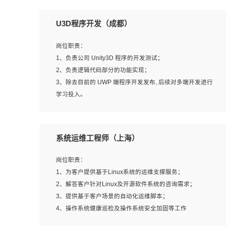
U3D程序开发（成都）
岗位职责：
1、负责公司 Unity3D 程序的开发测试；
2、负责逻辑代码部分的功能实现；
3、除去目前的 UWP 端程序开发发布, 后续对多端开发进行
学习投入。
岗位要求：
系统运维工程师（上海）
1、全日制本科相关专业，具有相关开发经验?年以上；
2、熟练掌握 Unity3D 程序开发，精通 C# 语言开发；
岗位职责：
3、具有大量插件的使用调试经历，开发测试过 UWP 端程
1、为客户提供基于Linux系统的运维支撑服务；
序者优先；
2、解答客户针对Linux及开源软件系统的咨询需求；
4、有良好的沟通能力和团队合作意识；
3、提供基于客户场景的自动化运维脚本；
5、开发过 HoloLens 程序者优先。
4、操作系统健康巡检及操作系统安全加固等工作