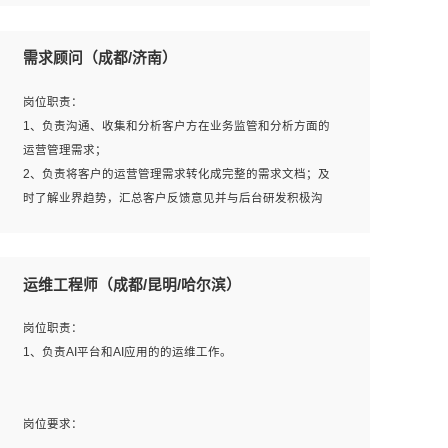
6、熟悉主流数据库、应用服务器、中间件部署架构和运维
用；
方法；
5、根据业务架构设计与业务需求，上接业务设计下接系统
需求顾问（成都/济南）
7、具备资源池迁移、应用及数据迁移、异构数据迁移相关
设计，编写系统概要设计，指导技术骨干进行系统详细设
经验；
计。
岗位职责：
8、具有HCIE/H3CIE/VMware/阿里云等云计算方向认证者
1、负责沟通、收集和分析客户方在业务监管和分析方面的
优先；
运营管理需求；
岗位要求：
2、负责将客户的运营管理需求转化成完整的需求文档；及
1、全日制统招本科及以上学历，计算机相关专业毕业，5年
时了解业界趋势，汇总客户反馈意见并与后台研发积极沟
以上开发工作经验；
通，从而提升产品在市场中的竞争力；
2、具有扎实的java编程功底和良好的编码习惯，有分布
3、配合客户整理项目汇报材料。
式、多线程及高并发系统开发经验和性能调优经验尤佳；熟
运维工程师（成都/昆明/哈尔滨）
悉JVM调优；掌握基础中间件、基础架构方案和云平台、云
产品功能特性，熟练使用相关平台的功能和了解其背后实现
岗位要求：
岗位职责：
机制；
1、3年以上运营或解决方案的工作经验。
1、负责AI平台和AI应用的的运维工作。
3、精通主流开发框架经验，精通一门主流开发语言；熟悉
2、具备良好的逻辑能力、沟通能力和文字处理能力，能够
主流开源框架源码；
从海量数据中发现关键特征，可独立提出完整的优化方案,
4、具有一定的大中型项目参与经验，有中间件、基础组件
并推动方案执行达成结果；熟练使用PPT、WORD、
岗位要求：
和框架的研发经验，具备研发管理流程建设经验；
EXCEL等办公软件；