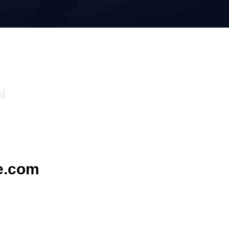
N
e.com