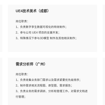
UE4技术美术（成都）
岗位职责：
1、负责数字孪生数据可视化的特效制作；
2、参与公司 UE4 项目的支援开发；
3、特殊情况下参与3D模型 制作及其他相关制作；
岗位要求：
1、全日制本科以上学历，美术、动画相关专业毕业，具有
需求分析师（广州）
相关效果制作经验2年以上；
2、熟练掌握 Particle 或 Niagara 制作特效模块；
岗位职责：
3、想象力丰富, 有一定的艺术审美深度；
1、负责收集业务部门需求以及需求紧要优先级排序；
4、有良好的场景特效搭建功底；
2、制作需求相关流程图、原型图、需求报告；
5、熟悉 3Ds Max 或者 Maya；
3、负责业务的需求调研、分析和管理工作，对需求文档进
6、有良好的沟通能力和团队合作意识；
行管理；
7、参与过建筑结构表现相关项目者优先
4、发现业务操作流程中的痛点，并提出对应的解决方案；