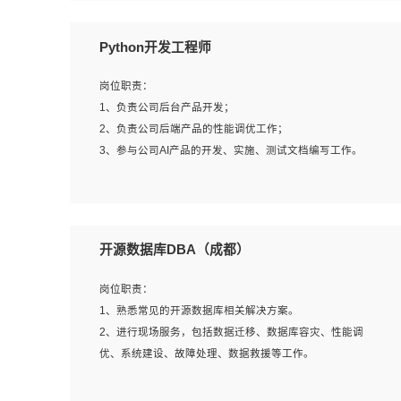
岗位要求：
Python开发工程师
1、全日制本科计算机相关专业毕业，3年以上相关工作经
验；
岗位职责：
2、精通linux操作系统的运行维护，具有故障处理的能力
1、负责公司后台产品开发；
3、熟练使用脚本语言，shell/python任一种，熟练使用
2、负责公司后端产品的性能调优工作；
Ansible
3、参与公司AI产品的开发、实施、测试文档编写工作。
4、熟悉linux常见服务、中间件的基本原理、部署以及故障
处理，如：Mysql、Apache、Nginx、Zabbix、Kafka等
5、熟悉主流虚拟化技术，如：VMware、KVM
岗位要求:
6、具备网络方面的基础知识，熟悉常见的网络协议，如
1、计算机相关专业，本科及以上学历，2年以上后端开发经
开源数据库DBA（成都）
TCP/IP，转发原理，路由优先级等
验，有过运营商项目经验的更佳；
7、了解容器技术，熟悉docker或podman
2、熟练python编程语言，熟悉服务端开发流程，熟悉常见
岗位职责：
8、有良好的文档编写能力和沟通能力，有RHCE证书优先
的算法和数据结构；
1、熟悉常见的开源数据库相关解决方案。
3、熟悉数据库开发，熟悉Mysql、Oracle、MongoDb数据
2、进行现场服务，包括数据迁移、数据库容灾、性能调
库应用开发其中一种；
优、系统建设、故障处理、数据救援等工作。
4、熟悉Python Wed框架（Django/Flask...）代码能力优
秀，熟悉编码规范和具备良好的文档编写能力）；