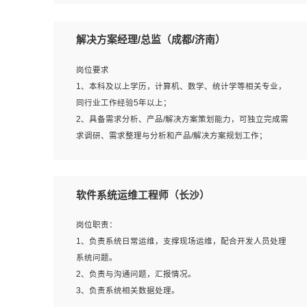
5、沟通表达能力强，具备团队协作能力。
岗位要求：
1、本科以上相关专业毕业，拥有三年以上相关数据工作经
解决方案经理/总监（成都/济南）
验经验。
2、熟悉PostgreSQL、redis、MongoDB、ElasticSearch等
岗位要求
开源数据库运维管理，拥有开发经验优先。
1、本科及以上学历，计算机、数学、统计学等相关专业，
3、熟悉Oracle、MySQL、SQLServer中一种或多种优先。
同行业工作经验5年以上；
4、熟悉Hadoop、HBASE、Spark等大数据平台优先。
2、具备需求分析、产品/解决方案策划能力，可独立完成需
5、熟悉linux或任意一种unix操作系统，如有较强操作系统
求调研、需求整理与分析和产品/解决方案规划工作；
侧工作经验者优先。
3、逻辑缜密，对用户产品/解决方案体验敏感，对数据敏
6、具备丰富的项目实施经验，较强的自我学习能力。
感，有产品/解决方案意识，有主见，以数据为驱动，以结
7、责任心强，为人友好，沟通能力强，具有良好的团队意
果为导向；
软件系统运维工程师（长沙）
识。
4、具有丰富的AI产品/解决方案解决方案经验，能够针对客
户的需求，快速响应输出相关的解决方案，包括视频分析、
岗位职责：
图像识别、NLP、OCR、机器学习等；
1、负责系统日常运维，支撑现场运维，配合开发人员处理
5、具备AI技术背景，掌握TensorFlow、PyTorch、Spark
系统问题。
MLlib、SK-Learn等常见AI算法框架，对人脸识别、目标检
2、负责与沟通问题，汇报情况。
测、图像识别、OCR、NLP等AI算法有深刻理解。具有AI平
3、负责系统相关数据处理。
台级产品/解决方案从业经验者优先。具有大数据技术背景