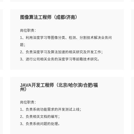
4、 熟悉NLP相关算法与实现；
岗位要求：
5、至少有一次及以上问答系统的项目实践，熟悉问答系统
1、本科及以上学历，计算机相关专业；
图像算法工程师（成都/济南）
全流程开发者优先；
2、1年以上Golang开发工作经验，能独立完成相应项目开
6、有较强的问题分析和处理能力，良好的团队合作意识；
发；
岗位职责：
7、 参与过相关竞赛或科研项目者优先。
3、基础扎实、熟悉数据结构与算法，熟悉多线程、多进
1、利用深度学习等图像分类、检测、分割技术解决业务问
程、IO复用等并发编程思维与实现，熟悉常用开源框架及设
题；
计模式；
2、负责深度学习及算法加速的相关研究及开发工作；
4、熟悉Golang、连接池、消息队列等组件使用、熟悉后端
3、进行公司相关业务的深度学习等前瞻技术研究。
开发、测试、调试流程跟工具使用；
5、对技术有激情，喜欢钻研，能快速接受和掌握新技术，
学习能力和工作责任心强，良好的沟通表达能力和团队协作
岗位要求：
JAVA开发工程师（北京/哈尔滨/合肥/福
能力。
1、统招本科以上学历，图形图像、计算机或数学相关专
州）
业；
2、2年以上图像处理开发经验，熟悉python和spark开发；
岗位职责：
3、熟练使用TensorFlow、Theano、Keras 及 Caffe 任意一
1、负责系统功能需求的开发测试上线；
种主流深度学习框架搭建深度学习系统环境；
2、负责相关文档的编写；
4、熟悉OPENCV、HALCON等常用图像处理软件，熟练进
3、负责系统问题的处理。
行图像处理；