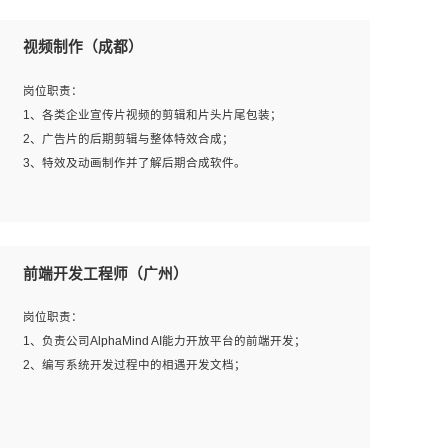
视频制作（成都）
岗位职责：
1、各类企业宣传片视频的剪辑和片头片尾包装；
2、广告片的后期剪辑与整体特效合成；
3、特效及动画制作并了解后期合成软件。
岗位要求：
1、热爱影视，责任心强，有强烈的兴趣和后期制作的主观
前端开发工程师（广州）
能动性；
2、熟练使用After Effect、Photo Shop、熟练掌握视频剪辑
岗位职责：
和特效包装软件；
1、负责公司AlphaMind AI能力开放平台的前端开发；
3、能对影片后期进行整体调色控制，具备一定审美感；
2、编写系统开发过程中的相遇开发文档；
4、在剪辑上会思考，有一定编导思维；
5、踏实， 勤奋，愿意在工作中不断学习，提高自我；
6、能与同事友好相处。
岗位要求：