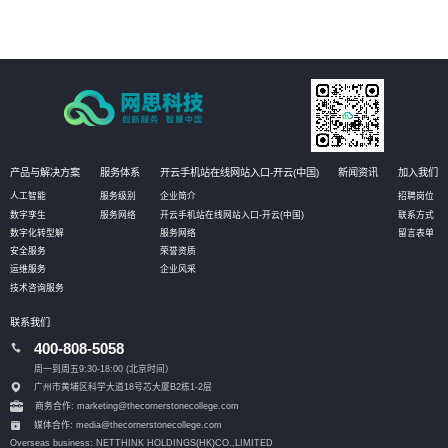
05
提高资产的使用效率，提升精细化管理水平
产品与解决方案
服务体系
开云手机站在线网站入口-开云(中国)
新闻资讯
加入我们
人工智能
服务级别
企业简介
招聘岗位
数字孪生
服务网络
开云手机站在线网站入口-开云(中国)
联系方式
数字化转型解
服务网络
留言表单
安全服务
荣誉资质
运维服务
企业风采
技术咨询服务
联系我们
400-808-5058
周一到周五9:30-18:00 (北京时间）
广州市黄埔区科学大道18号芯大厦B2栋1-2层
商务合作: marketing@thecornerstonecollege.com
媒体合作: media@thecornerstonecollege.com
Overseas business: NETTHINK HOLDINGS(HK)CO.,LIMITED