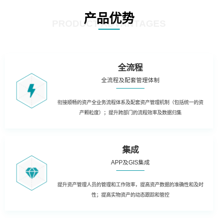
产品优势
PRODUCT ADVANTAGES
全流程
全流程及配套管理体制
衔接顺畅的资产全业务流程体系及配套资产管理机制（包括统一的资
产颗粒度）；提升跨部门的流程效率及数据归集
集成
APP及GIS集成
提升资产管理人员的管理和工作效率，提高资产数据的准确性和及时
性；提高实物资产的动态跟踪和管控