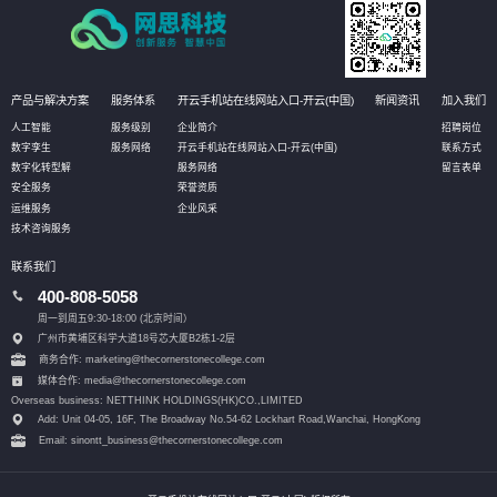
产品与解决方案
服务体系
开云手机站在线网站入口-开云(中国)
新闻资讯
加入我们
人工智能
服务级别
企业简介
招聘岗位
数字孪生
服务网络
开云手机站在线网站入口-开云(中国)
联系方式
数字化转型解
服务网络
留言表单
安全服务
荣誉资质
运维服务
企业风采
技术咨询服务
联系我们
400-808-5058
周一到周五9:30-18:00 (北京时间）
广州市黄埔区科学大道18号芯大厦B2栋1-2层
商务合作: marketing@thecornerstonecollege.com
媒体合作: media@thecornerstonecollege.com
Overseas business: NETTHINK HOLDINGS(HK)CO.,LIMITED
Add: Unit 04-05, 16F, The Broadway No.54-62 Lockhart Road,
Wanchai, HongKong
Email: sinontt_business@thecornerstonecollege.com