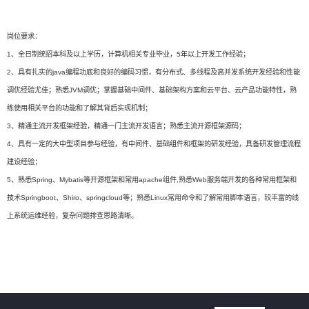
岗位要求：
1、全日制统招本科及以上学历，计算机相关专业毕业，5年以上开发工作经验；
2、具有扎实的java编程功底和良好的编码习惯，有分布式、多线程及高并发系统开发经验和性能
调优经验尤佳；熟悉JVM调优；掌握基础中间件、基础架构方案和云平台、云产品功能特性，熟
练使用相关平台的功能和了解其背后实现机制；
3、精通主流开发框架经验，精通一门主流开发语言；熟悉主流开源框架源码；
4、具有一定的大中型项目参与经验，有中间件、基础组件和框架的研发经验，具备研发管理流程
建设经验；
5、熟悉Spring、Mybatis等开源框架和常用apache组件,熟悉Web服务端开发的各种常用框架和
技术Springboot、Shiro、springcloud等；熟悉Linux常用命令和了解常用脚本语言，较丰富的线
上系统运维经验，复杂问题排查思路清晰。