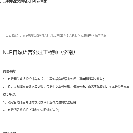
开云手机站在线网站入口-开云(中国)
当前位置：
开云手机站在线网站入口-开云(中国)
>
加入我们
>
社会招聘
>
技术体系
NLP自然语言处理工程师（济南）
岗位职责：
1、负责相关算法的设计与实现，主要包括自然语言处理、通用机器学习算法；
2、负责大规模文本数据库处理，包括生文本预处理，句法分析，命名实体识别，文本分类与文本
摘要生成；
3、跟踪自然语言处理的前沿技术和业界先进的模型应用；
4、负责问答系统的搭建和知识图谱的建立；