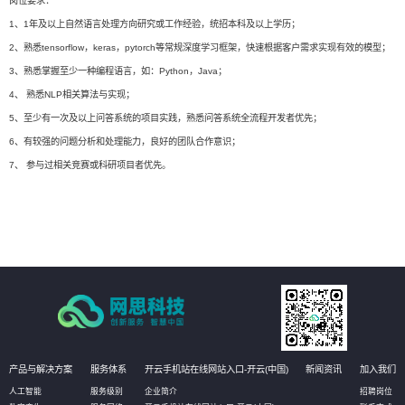
岗位要求：
1、1年及以上自然语言处理方向研究或工作经验，统招本科及以上学历；
2、熟悉tensorflow，keras，pytorch等常规深度学习框架，快速根据客户需求实现有效的模型；
3、熟悉掌握至少一种编程语言，如：Python，Java；
4、 熟悉NLP相关算法与实现；
5、至少有一次及以上问答系统的项目实践，熟悉问答系统全流程开发者优先；
6、有较强的问题分析和处理能力，良好的团队合作意识；
7、 参与过相关竞赛或科研项目者优先。
产品与解决方案
服务体系
开云手机站在线网站入口-开云(中国)
新闻资讯
加入我们
人工智能
服务级别
企业简介
招聘岗位