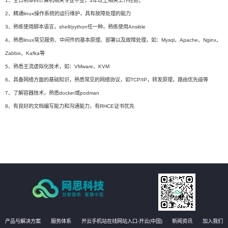
1、全日制本科计算机相关专业毕业，3年以上相关工作经验；
2、精通linux操作系统的运行维护，具有故障处理的能力
3、熟练使用脚本语言，shell/python任一种，熟练使用Ansible
4、熟悉linux常见服务、中间件的基本原理、部署以及故障处理，如：Mysql、Apache、Nginx、
Zabbix、Kafka等
5、熟悉主流虚拟化技术，如：VMware、KVM
6、具备网络方面的基础知识，熟悉常见的网络协议，如TCP/IP，转发原理，路由优先级等
7、了解容器技术，熟悉docker或podman
8、有良好的文档编写能力和沟通能力，有RHCE证书优先
产品与解决方案
服务体系
开云手机站在线网站入口-开云(中国)
新闻资讯
加入我们